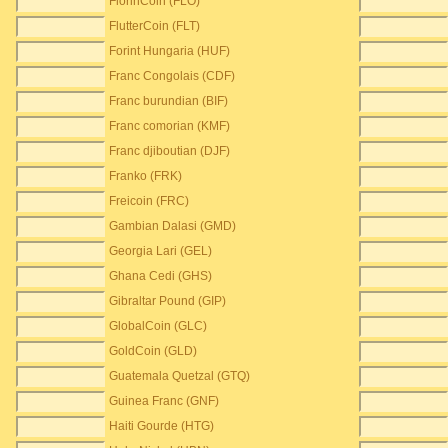
FlorinCoin (FLO)
FlutterCoin (FLT)
Forint Hungaria (HUF)
Franc Congolais (CDF)
Franc burundian (BIF)
Franc comorian (KMF)
Franc djiboutian (DJF)
Franko (FRK)
Freicoin (FRC)
Gambian Dalasi (GMD)
Georgia Lari (GEL)
Ghana Cedi (GHS)
Gibraltar Pound (GIP)
GlobalCoin (GLC)
GoldCoin (GLD)
Guatemala Quetzal (GTQ)
Guinea Franc (GNF)
Haiti Gourde (HTG)