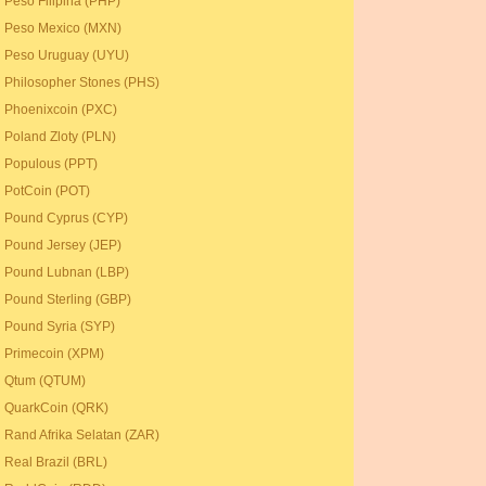
Peso Filipina (PHP)
Peso Mexico (MXN)
Peso Uruguay (UYU)
Philosopher Stones (PHS)
Phoenixcoin (PXC)
Poland Zloty (PLN)
Populous (PPT)
PotCoin (POT)
Pound Cyprus (CYP)
Pound Jersey (JEP)
Pound Lubnan (LBP)
Pound Sterling (GBP)
Pound Syria (SYP)
Primecoin (XPM)
Qtum (QTUM)
QuarkCoin (QRK)
Rand Afrika Selatan (ZAR)
Real Brazil (BRL)