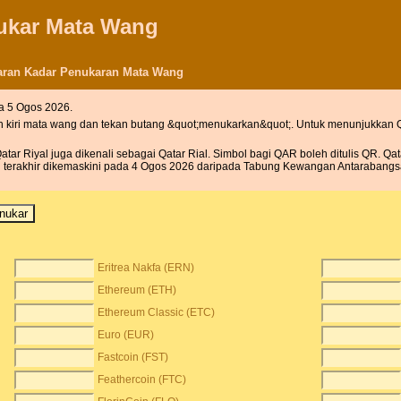
nukar Mata Wang
karan Kadar Penukaran Mata Wang
a 5 Ogos 2026.
h kiri mata wang dan tekan butang &quot;menukarkan&quot;. Untuk menunjukkan Q
ar Riyal juga dikenali sebagai Qatar Rial. Simbol bagi QAR boleh ditulis QR. Qat
li terakhir dikemaskini pada 4 Ogos 2026 daripada Tabung Kewangan Antarabangs
Eritrea Nakfa (ERN)
Ethereum (ETH)
Ethereum Classic (ETC)
Euro (EUR)
Fastcoin (FST)
Feathercoin (FTC)