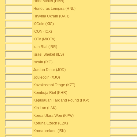
HoboNickel (HBN)
Honduras Lempira (HNL)
Hryvnia Ukrain (UAH)
I0Coin (XIC)
ICON (ICX)
IOTA (MIOTA)
Iran Rial (IRR)
Israel Shekel (ILS)
Ixcoin (IXC)
Jordan Dinar (JOD)
Joulecoin (XJO)
Kazakhstani Tenge (KZT)
Kemboja Riel (KHR)
Kepulauan Falkland Pound (FKP)
Kip Lao (LAK)
Korea Utara Won (KPW)
Koruna Czech (CZK)
Krona Iceland (ISK)