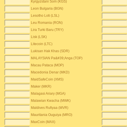
Kyrgyzstani Som (KGS)
Leon Bulgaria (BGN)
Lesotho Loti (LSL)
Leu Romania (RON)
Lira Turki Baru (TRY)
Lisk (LSK)
Litecoin (LTC)
Lukisan Hak Khas (SDR)
MALAYSIAN Pa&#39;Anga (TOP)
Macau Pataca (MOP)
Macedonia Denar (MKD)
MaidSafeCoin (XMS)
Maker (MKR)
Malagasi Ariary (MGA)
Malawian Kwacha (MWK)
Maldives Rufiyaa (MVR)
Mauritania Ouguiya (MRO)
MaxCoin (MAX)