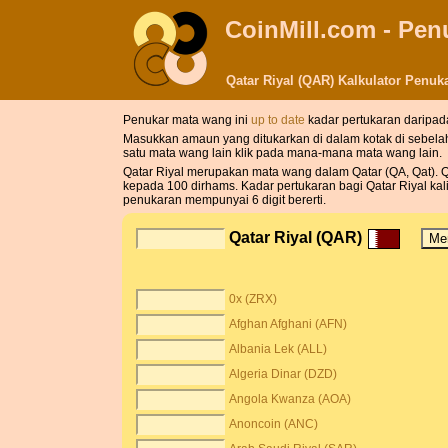
CoinMill.com - Pe
Qatar Riyal (QAR) Kalkulator Penu
Penukar mata wang ini
up to date
kadar pertukaran daripad
Masukkan amaun yang ditukarkan di dalam kotak di sebela
satu mata wang lain klik pada mana-mana mata wang lain.
Qatar Riyal merupakan mata wang dalam Qatar (QA, Qat). Qat
kepada 100 dirhams. Kadar pertukaran bagi Qatar Riyal ka
penukaran mempunyai 6 digit bererti.
Qatar Riyal (QAR)
0x (ZRX)
Afghan Afghani (AFN)
Albania Lek (ALL)
Algeria Dinar (DZD)
Angola Kwanza (AOA)
Anoncoin (ANC)