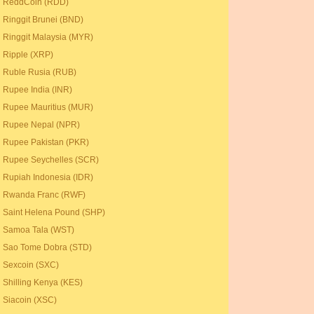
ReddCoin (RDD)
Ringgit Brunei (BND)
Ringgit Malaysia (MYR)
Ripple (XRP)
Ruble Rusia (RUB)
Rupee India (INR)
Rupee Mauritius (MUR)
Rupee Nepal (NPR)
Rupee Pakistan (PKR)
Rupee Seychelles (SCR)
Rupiah Indonesia (IDR)
Rwanda Franc (RWF)
Saint Helena Pound (SHP)
Samoa Tala (WST)
Sao Tome Dobra (STD)
Sexcoin (SXC)
Shilling Kenya (KES)
Siacoin (XSC)