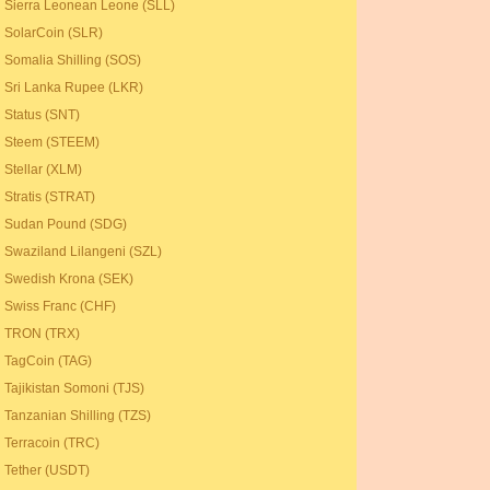
Sierra Leonean Leone (SLL)
SolarCoin (SLR)
Somalia Shilling (SOS)
Sri Lanka Rupee (LKR)
Status (SNT)
Steem (STEEM)
Stellar (XLM)
Stratis (STRAT)
Sudan Pound (SDG)
Swaziland Lilangeni (SZL)
Swedish Krona (SEK)
Swiss Franc (CHF)
TRON (TRX)
TagCoin (TAG)
Tajikistan Somoni (TJS)
Tanzanian Shilling (TZS)
Terracoin (TRC)
Tether (USDT)