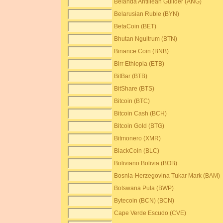
Belanda Antillean Guilder (ANG)
Belarusian Ruble (BYN)
BetaCoin (BET)
Bhutan Ngultrum (BTN)
Binance Coin (BNB)
Birr Ethiopia (ETB)
BitBar (BTB)
BitShare (BTS)
Bitcoin (BTC)
Bitcoin Cash (BCH)
Bitcoin Gold (BTG)
Bitmonero (XMR)
BlackCoin (BLC)
Boliviano Bolivia (BOB)
Bosnia-Herzegovina Tukar Mark (BAM)
Botswana Pula (BWP)
Bytecoin (BCN) (BCN)
Cape Verde Escudo (CVE)