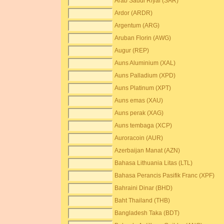
Arab Saudi Riyal (SAR)
Ardor (ARDR)
Argentum (ARG)
Aruban Florin (AWG)
Augur (REP)
Auns Aluminium (XAL)
Auns Palladium (XPD)
Auns Platinum (XPT)
Auns emas (XAU)
Auns perak (XAG)
Auns tembaga (XCP)
Auroracoin (AUR)
Azerbaijan Manat (AZN)
Bahasa Lithuania Litas (LTL)
Bahasa Perancis Pasifik Franc (XPF)
Bahraini Dinar (BHD)
Baht Thailand (THB)
Bangladesh Taka (BDT)